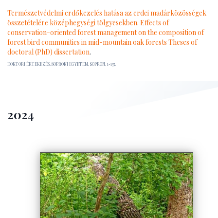
Természetvédelmi erdőkezelés hatása az erdei madárközösségek
összetételére középhegységi tölgyesekben. Effects of
conservation-oriented forest management on the composition of
forest bird communities in mid-mountain oak forests Theses of
doctoral (PhD) dissertation
.
DOKTORI ÉRTEKEZÉS. SOPRONI EGYETEM, SOPRON, 1-135.
202
4