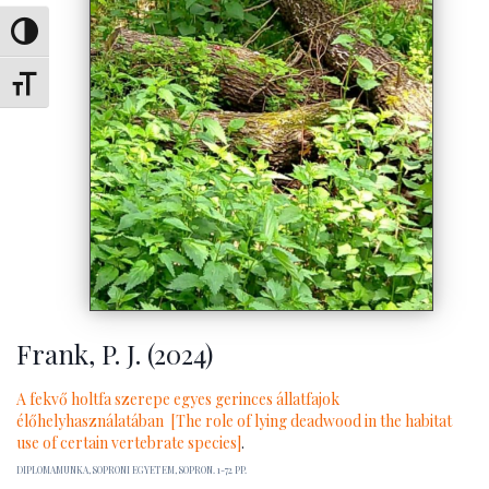
Toggle High Contrast
Toggle Font size
Frank, P. J. (2024)
A fekvő holtfa szerepe egyes gerinces állatfajok
élőhelyhasználatában [The role of lying deadwood in the habitat
use of certain vertebrate species]
.
DIPLOMAMUNKA, SOPRONI EGYETEM, SOPRON. 1-72 PP.