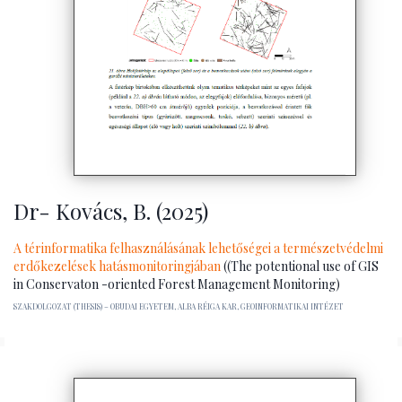
Dr- Kovács, B. (2025)
A térinformatika felhasználásának lehetőségei a természetvédelmi
erdőkezelések hatásmonitoringjában
((The potentional use of GIS
in Conservaton -oriented Forest Management Monitoring)
SZAKDOLGOZAT (THESIS) – OBUDAI EGYETEM, ALBA RÉIGA KAR, GEOINFORMATIKAI INTÉZET