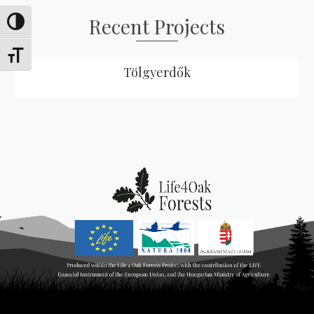
Recent Projects
Toggle High Contrast
Toggle Font size
Tölgyerdők